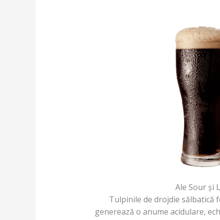
Ale Sour și
Tulpinile de drojdie sălbatică f
generează o anume acidulare, echi