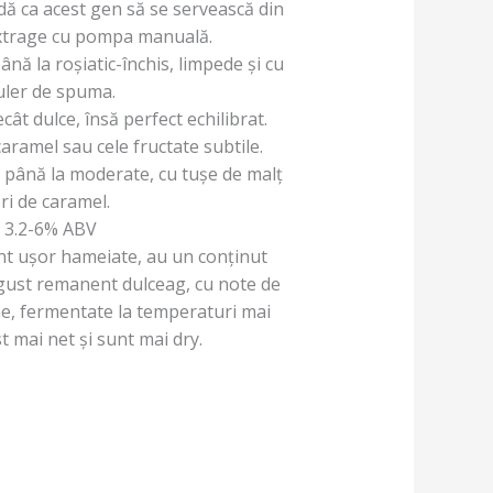
ă ca acest gen să se servească din
extrage cu pompa manuală.
ână la roşiatic-închis, limpede şi cu
uler de spuma.
t dulce, însă perfect echilibrat.
aramel sau cele fructate subtile.
până la moderate, cu tușe de malț
ri de caramel.
:
3.2-6% ABV
unt ușor hameiate, au un conținut
i gust remanent dulceag, cu note de
e, fermentate la temperaturi mai
t mai net și sunt mai dry.