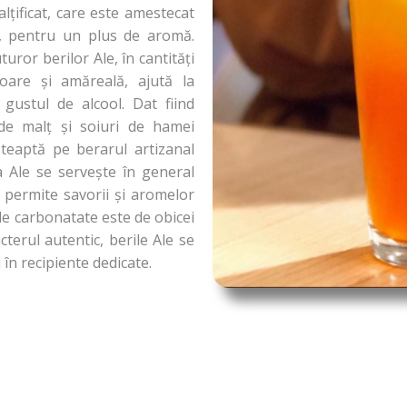
lțificat, care este amestecat
e, pentru un plus de aromă.
ror berilor Ale, în cantități
voare și amăreală, ajută la
 gustul de alcool. Dat fiind
de malț și soiuri de hamei
așteaptă pe berarul artizanal
a Ale se servește în general
a permite savorii și aromelor
de carbonatate este de obicei
terul autentic, berile Ale se
 în recipiente dedicate.