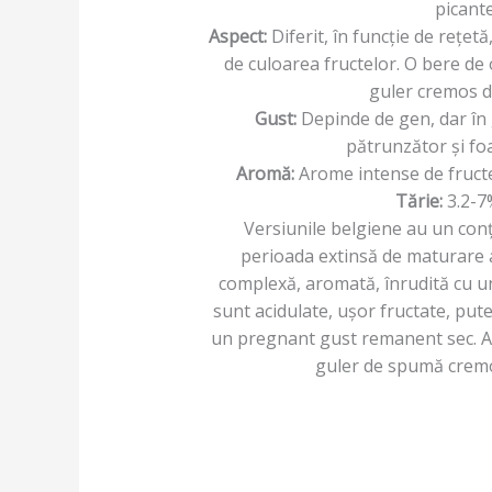
picante
Aspect:
Diferit, în funcție de rețe
de culoarea fructelor. O bere de 
guler cremos 
Gust:
Depinde de gen, dar în 
pătrunzător și foa
Aromă:
Arome intense de fructe
Tărie:
3.2-7
Versiunile belgiene au un conți
perioada extinsă de maturare 
complexă, aromată, înrudită cu un
sunt acidulate, ușor fructate, put
un pregnant gust remanent sec. Au
guler de spumă cremo