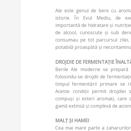
Ale este genul de bere cu arom
istorie. În Evul Mediu, de ex
importantă de hidratare și nutriție
de alcool, cunoscute și sub den
consumau pe tot parcursul zilei,
potabilă proaspătă și necontamina
DROJDIE DE FERMENTAȚIE ÎNALT
Berile Ale moderne se prepară 
folosindu-se drojdii de fermentație
timpul fermentării primare se ri
Aceste condiții permit drojdie
compuși și esteri aromați, care c
gamă extinsă și complexă de accent
MALȚ ȘI HAMEI
Cea mai mare parte a zaharurilor