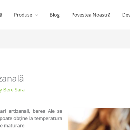
ă
Produse
Blog
Povestea Noastră
Dev
zanală
By
Bere Sara
ri artizanali, berea Ale se
 poate obține la temperatura
de maturare.