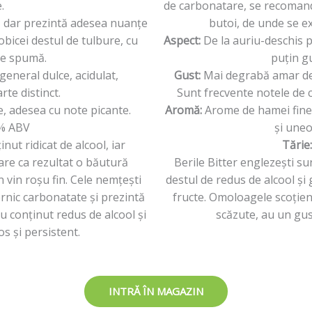
.
de carbonatare, se recomand
tă, dar prezintă adesea nuanțe
butoi, de unde se 
obicei destul de tulbure, cu
Aspect:
De la auriu-deschis p
de spumă.
puțin g
general dulce, acidulat,
Gust:
Mai degrabă amar decâ
rte distinct.
Sunt frecvente notele de c
, adesea cu note picante.
Aromă:
Arome de hamei fine 
% ABV
și uneo
nut ridicat de alcool, iar
Tărie
are ca rezultat o băutură
Berile Bitter englezești s
 vin roșu fin. Cele nemțești
destul de redus de alcool ș
ernic carbonatate şi prezintă
fructe. Omoloagele scoţien
 conținut redus de alcool și
scăzute, au un gus
s și persistent.
INTRĂ ÎN MAGAZIN