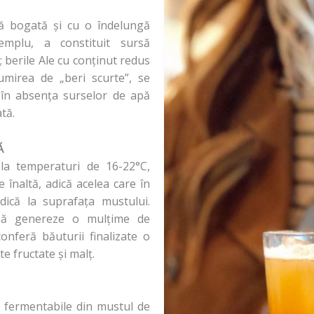
ă bogată și cu o îndelungă
emplu, a constituit sursă
; berile Ale cu conținut redus
umirea de „beri scurte”, se
 în absența surselor de apă
tă.
Ă
la temperaturi de 16-22°C,
 înaltă, adică acelea care în
dică la suprafața mustului.
i să genereze o mulțime de
onferă băuturii finalizate o
e fructate și malț.
 fermentabile din mustul de