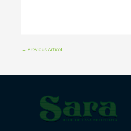
←
Previous Articol