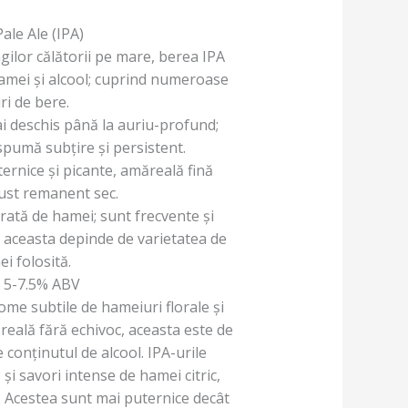
Pale Ale (IPA)
gilor călătorii pe mare, berea IPA
hamei și alcool; cuprind numeroase
uri de bere.
i deschis până la auriu-profund;
spumă subțire și persistent.
ernice și picante, amăreală fină
ust remanent sec.
tă de hamei; sunt frecvente și
 aceasta depinde de varietatea de
i folosită.
:
5-7.5% ABV
ome subtile de hameiuri florale și
reală fără echivoc, aceasta este de
e conținutul de alcool. IPA-urile
i savori intense de hamei citric,
. Acestea sunt mai puternice decât