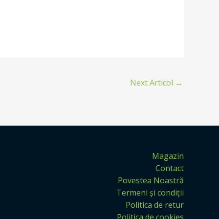
Next Articol
→
Magazin
Contact
Povestea Noastră
Termeni și condiții
Politica de retur
Politica de cookies