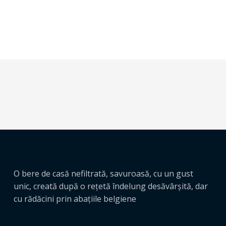
O bere de casă nefiltrată, savuroasă, cu un gust
unic, creată după o reţetă îndelung desăvârşită, dar
cu rădăcini prin abaţiile belgiene