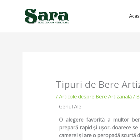
Skip
to
Acas
content
Tipuri de Bere Arti
/
Articole despre Bere Artizanală
/ 
Genul Ale
O alegere favorită a multor bera
prepară rapid și ușor, doarece se
camerei și are o peropadă scurtă 