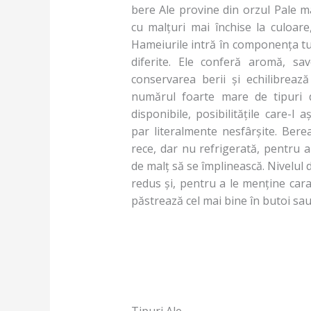
bere Ale provine din orzul Pale ma
cu malțuri mai închise la culoar
Hameiurile intră în componența tutu
diferite. Ele conferă aromă, sa
conservarea berii și echilibrează
numărul foarte mare de tipuri 
disponibile, posibilitățile care-l 
par literalmente nesfârșite. Bere
rece, dar nu refrigerată, pentru 
de malț să se împlinească. Nivelul 
redus și, pentru a le menține carac
păstrează cel mai bine în butoi sau