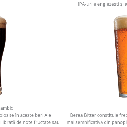
IPA-urile englezești și
 Lambic
olosite în aceste beri Ale
Berea Bitter constituie fr
librată de note fructate sau
mai semnificativă din panopl