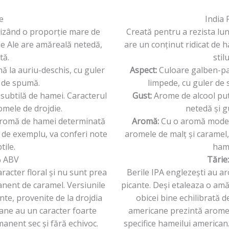
e
India 
lizând o proporție mare de
Creată pentru a rezista lun
le Ale are amăreală netedă,
are un conținut ridicat de 
tă.
stil
ă la auriu-deschis, cu guler
Aspect:
Culoare galben-pa
t de spumă.
limpede, cu guler de 
 subtilă de hamei. Caracterul
Gust:
Arome de alcool put
romele de drojdie.
netedă și g
aromă de hamei determinată
Aromă:
Cu o aromă modera
c de exemplu, va conferi note
aromele de malț și caramel,
tile.
hame
 ABV
Tărie
racter floral și nu sunt prea
Berile IPA englezești au ar
nent de caramel. Versiunile
picante. Deși etaleaza o amă
nte, provenite de la drojdia
obicei bine echilibrată d
cane au un caracter foarte
americane prezintă arome ș
emanent sec și fără echivoc.
specifice hameilui american