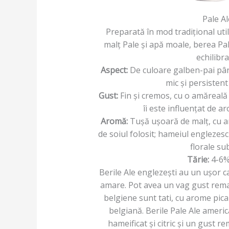
Pale Al
Preparată în mod tradițional uti
malț Pale și apă moale, berea Pa
echilibra
Aspect:
De culoare galben-pai pân
mic și persisten
Gust:
Fin și cremos, cu o amăreală
îi este influențat de a
Aromă:
Tușă ușoară de malț, cu 
de soiul folosit; hameiul englezes
florale sub
Tărie:
4-6%
Berile Ale englezești au un ușor ca
amare. Pot avea un vag gust rema
belgiene sunt tati, cu arome pica
belgiană. Berile Pale Ale ameri
hameificat și citric și un gust r