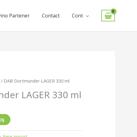
ino Partener
Contact
Cont
/ DAB Dortmunder LAGER 330 ml
der LAGER 330 ml
oș
e:
Bere Import