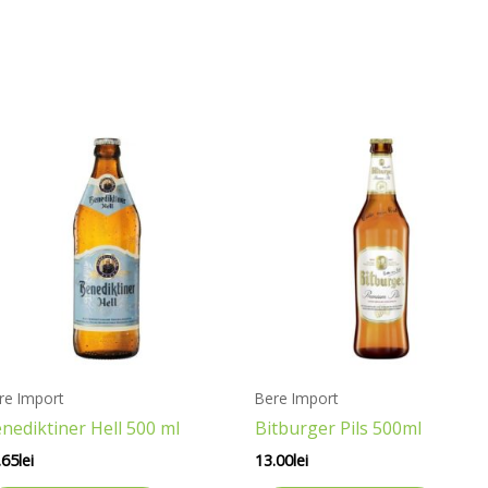
re Import
Bere Import
nediktiner Hell 500 ml
Bitburger Pils 500ml
.65
lei
13.00
lei