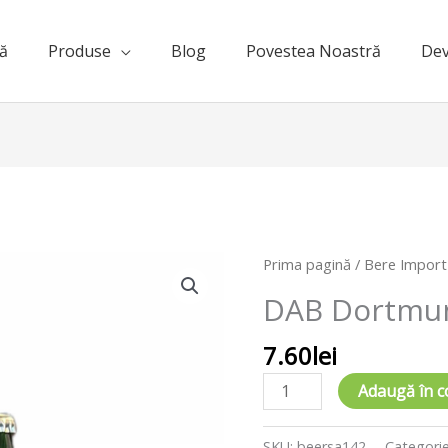
ă
Produse
Blog
Povestea Noastră
Dev
Cantitate
Prima pagină
/
Bere Import
DAB
DAB Dortmun
Dortmunder
LAGER
7.60
lei
330
ml
Adaugă în c
SKU:
beersa142
Categori