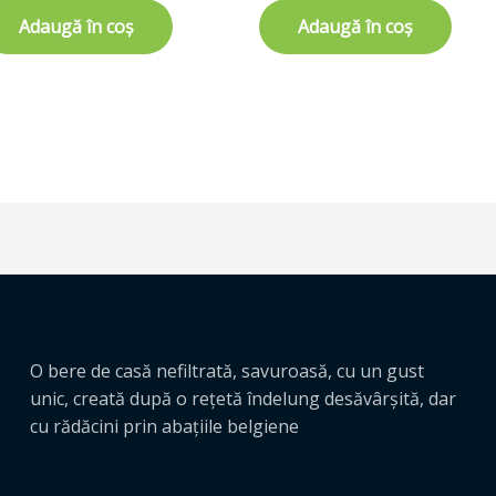
Adaugă în coș
Adaugă în coș
O bere de casă nefiltrată, savuroasă, cu un gust
unic, creată după o reţetă îndelung desăvârşită, dar
cu rădăcini prin abaţiile belgiene