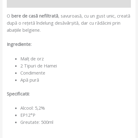
Recenzii (0)
O
bere de casă nefiltrată
, savuroasă, cu un gust unic, creată
după o reţetă îndelung desăvârşită, dar cu rădăcini prin
abaţiile belgiene.
Ingrediente:
Malț de orz
2 Tipuri de Hamei
Condimente
Apă pură
Specificatii:
Alcool: 5,2%
EP12°P
Greutate: 500ml