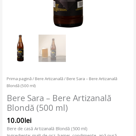
Prima pagină
/
Bere Artizanală
/ Bere Sara – Bere Artizanală
Blondă (500 ml)
Bere Sara – Bere Artizanală
Blondă (500 ml)
10.00
lei
Bere de casă Artizanală Blondă (500 ml)
Ingrediente: malț de orz, hamei, condimente, apă pură